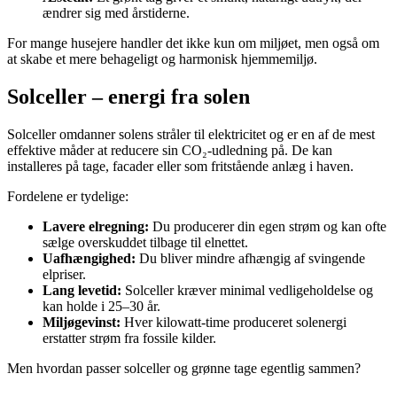
ændrer sig med årstiderne.
For mange husejere handler det ikke kun om miljøet, men også om
at skabe et mere behageligt og harmonisk hjemmemiljø.
Solceller – energi fra solen
Solceller omdanner solens stråler til elektricitet og er en af de mest
effektive måder at reducere sin CO₂-udledning på. De kan
installeres på tage, facader eller som fritstående anlæg i haven.
Fordelene er tydelige:
Lavere elregning:
Du producerer din egen strøm og kan ofte
sælge overskuddet tilbage til elnettet.
Uafhængighed:
Du bliver mindre afhængig af svingende
elpriser.
Lang levetid:
Solceller kræver minimal vedligeholdelse og
kan holde i 25–30 år.
Miljøgevinst:
Hver kilowatt-time produceret solenergi
erstatter strøm fra fossile kilder.
Men hvordan passer solceller og grønne tage egentlig sammen?