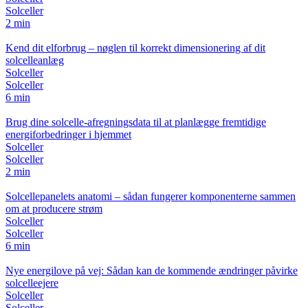
Solceller
2 min
Kend dit elforbrug – nøglen til korrekt dimensionering af dit
solcelleanlæg
Solceller
Solceller
6 min
Brug dine solcelle-afregningsdata til at planlægge fremtidige
energiforbedringer i hjemmet
Solceller
Solceller
2 min
Solcellepanelets anatomi – sådan fungerer komponenterne sammen
om at producere strøm
Solceller
Solceller
6 min
Nye energilove på vej: Sådan kan de kommende ændringer påvirke
solcelleejere
Solceller
Solceller