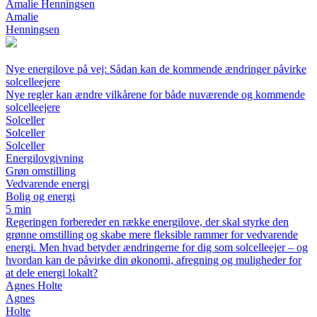
Amalie Henningsen
Amalie
Henningsen
Nye energilove på vej: Sådan kan de kommende ændringer påvirke
solcelleejere
Nye regler kan ændre vilkårene for både nuværende og kommende
solcelleejere
Solceller
Solceller
Solceller
Energilovgivning
Grøn omstilling
Vedvarende energi
Bolig og energi
5 min
Regeringen forbereder en række energilove, der skal styrke den
grønne omstilling og skabe mere fleksible rammer for vedvarende
energi. Men hvad betyder ændringerne for dig som solcelleejer – og
hvordan kan de påvirke din økonomi, afregning og muligheder for
at dele energi lokalt?
Agnes Holte
Agnes
Holte