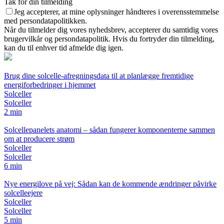
Tak for din tilmelding
Jeg accepterer, at mine oplysninger håndteres i overensstemmelse
med persondatapolitikken.
Når du tilmelder dig vores nyhedsbrev, accepterer du samtidig vores
brugervilkår og persondatapolitik. Hvis du fortryder din tilmelding,
kan du til enhver tid afmelde dig igen.
Brug dine solcelle-afregningsdata til at planlægge fremtidige
energiforbedringer i hjemmet
Solceller
Solceller
2 min
Solcellepanelets anatomi – sådan fungerer komponenterne sammen
om at producere strøm
Solceller
Solceller
6 min
Nye energilove på vej: Sådan kan de kommende ændringer påvirke
solcelleejere
Solceller
Solceller
5 min