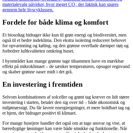
materialevalg påvirker, hvor meget CO₂ der faktisk kan spares
gennem hele livscyklussen.
Fordele for både klima og komfort
Et biosoltag bidrager ikke kun til grøn energi og biodiversitet, men
også til et bedre indeklima. Den ekstra isolering reducerer behovet
for opvarmning og køling, og den grønne overflade dæmper støj og
forbedrer luftkvaliteten omkring huset.
I byområder kan mange grønne tage tilsammen have en mærkbar
effekt på mikroklimaet – de sænker temperaturen, opsuger regnvand
og skaber grønne oaser midt i det grå.
En investering i fremtiden
Selvom kombinationen af solceller og grønt tag kræver en lidt større
investering i starten, betaler den sig over tid – både økonomisk og
miljømæssigt. Du får lavere energiregninger, et mere holdbart tag og
et hjem, der bidrager positivt til klimaet.
For mange husejere handler det også om at tage ansvar og vise, at
bæredygtige løsninger kan være både smukke og funktionelle. Når