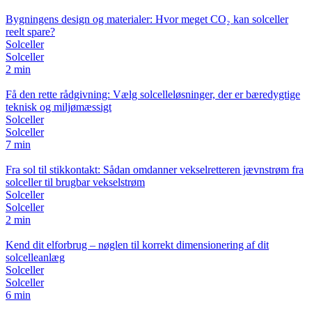
Bygningens design og materialer: Hvor meget CO₂ kan solceller
reelt spare?
Solceller
Solceller
2 min
Få den rette rådgivning: Vælg solcelleløsninger, der er bæredygtige
teknisk og miljømæssigt
Solceller
Solceller
7 min
Fra sol til stikkontakt: Sådan omdanner vekselretteren jævnstrøm fra
solceller til brugbar vekselstrøm
Solceller
Solceller
2 min
Kend dit elforbrug – nøglen til korrekt dimensionering af dit
solcelleanlæg
Solceller
Solceller
6 min