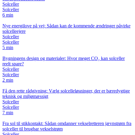
Solceller
Solceller
6 min
Nye energilove på vej: Sådan kan de kommende ændringer påvirke
solcelleejere
Solceller
Solceller
5 min
Bygningens design og materialer: Hvor meget CO₂ kan solceller
reelt spare?
Solceller
Solceller
2 min
Få den rette rådgivning: Vælg solcelleløsninger, der er bæredygtige
teknisk og miljømæssigt
Solceller
Solceller
7 min
Fra sol til stikkontakt: Sådan omdanner vekselretteren jævnstrøm fra
solceller til brugbar vekselstrøm
Solceller