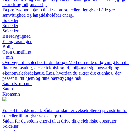
teknisk og miljømæssigt
Få professionel hjælp til at vælge solceller, der giver både grøn
samvittighed og langtidsholdbar energi
Solceller
Solceller
Solceller
Bæredygtighed
Energiløsninger
Bolig
Grøn omstilling
7 min
Overvejer du solceller til din bolig? Med den rette rådgivning kan du
finde en løsning, der er teknisk solid, miljømæssigt ansvarlig og
økonomisk fordelagtig. Læs, hvordan du sikrer dig et anlæg, der
passer til dit hjem og dine bæredygtige mål.
Sarah Kromann
Sarah
Kromann
Fra sol til stikkontakt: Sådan omdanner vekselretteren jævnstrøm fra
solceller til brugbar vekselstrøm
Sådan får du solens energi til at drive dine elektriske apparater
Solceller