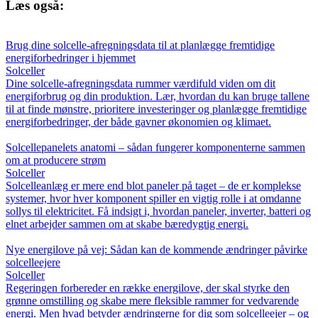
Læs også:
Brug dine solcelle-afregningsdata til at planlægge fremtidige
energiforbedringer i hjemmet
Solceller
Dine solcelle-afregningsdata rummer værdifuld viden om dit
energiforbrug og din produktion. Lær, hvordan du kan bruge tallene
til at finde mønstre, prioritere investeringer og planlægge fremtidige
energiforbedringer, der både gavner økonomien og klimaet.
Solcellepanelets anatomi – sådan fungerer komponenterne sammen
om at producere strøm
Solceller
Solcelleanlæg er mere end blot paneler på taget – de er komplekse
systemer, hvor hver komponent spiller en vigtig rolle i at omdanne
sollys til elektricitet. Få indsigt i, hvordan paneler, inverter, batteri og
elnet arbejder sammen om at skabe bæredygtig energi.
Nye energilove på vej: Sådan kan de kommende ændringer påvirke
solcelleejere
Solceller
Regeringen forbereder en række energilove, der skal styrke den
grønne omstilling og skabe mere fleksible rammer for vedvarende
energi. Men hvad betyder ændringerne for dig som solcelleejer – og