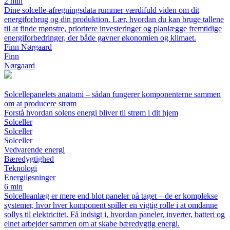
2 min
Dine solcelle-afregningsdata rummer værdifuld viden om dit
energiforbrug og din produktion. Lær, hvordan du kan bruge tallene
til at finde mønstre, prioritere investeringer og planlægge fremtidige
energiforbedringer, der både gavner økonomien og klimaet.
Finn Nørgaard
Finn
Nørgaard
Solcellepanelets anatomi – sådan fungerer komponenterne sammen
om at producere strøm
Forstå hvordan solens energi bliver til strøm i dit hjem
Solceller
Solceller
Solceller
Vedvarende energi
Bæredygtighed
Teknologi
Energiløsninger
6 min
Solcelleanlæg er mere end blot paneler på taget – de er komplekse
systemer, hvor hver komponent spiller en vigtig rolle i at omdanne
sollys til elektricitet. Få indsigt i, hvordan paneler, inverter, batteri og
elnet arbejder sammen om at skabe bæredygtig energi.