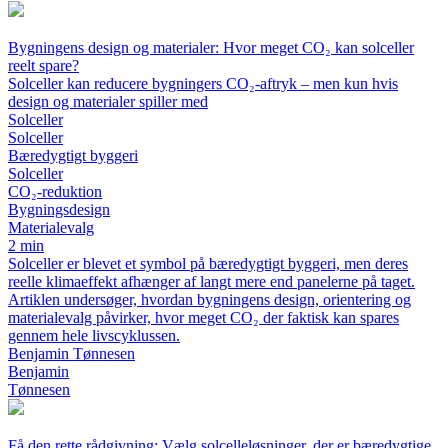
Bygningens design og materialer: Hvor meget CO₂ kan solceller
reelt spare?
Solceller kan reducere bygningers CO₂-aftryk – men kun hvis
design og materialer spiller med
Solceller
Solceller
Bæredygtigt byggeri
Solceller
CO₂-reduktion
Bygningsdesign
Materialevalg
2 min
Solceller er blevet et symbol på bæredygtigt byggeri, men deres
reelle klimaeffekt afhænger af langt mere end panelerne på taget.
Artiklen undersøger, hvordan bygningens design, orientering og
materialevalg påvirker, hvor meget CO₂ der faktisk kan spares
gennem hele livscyklussen.
Benjamin Tønnesen
Benjamin
Tønnesen
Få den rette rådgivning: Vælg solcelleløsninger, der er bæredygtige