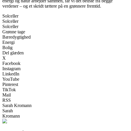
energi og natur arbejder sammen, får vi det bedste fra begge
verdener – og et skridt tættere på en grønnere fremtid.
Solceller
Solceller
Solceller
Grønne tage
Bæredygtighed
Energi
Bolig
Del glæden
X
Facebook
Instagram
LinkedIn
YouTube
Pinterest
TikTok
Mail
RSS
Sarah Kromann
Sarah
Kromann