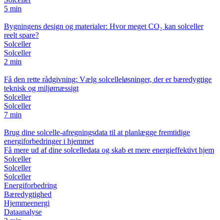
5 min
Bygningens design og materialer: Hvor meget CO₂ kan solceller
reelt spare?
Solceller
Solceller
2 min
Få den rette rådgivning: Vælg solcelleløsninger, der er bæredygtige
teknisk og miljømæssigt
Solceller
Solceller
7 min
Brug dine solcelle-afregningsdata til at planlægge fremtidige
energiforbedringer i hjemmet
Få mere ud af dine solcelledata og skab et mere energieffektivt hjem
Solceller
Solceller
Solceller
Energiforbedring
Bæredygtighed
Hjemmeenergi
Dataanalyse