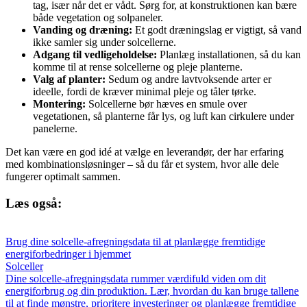
tag, især når det er vådt. Sørg for, at konstruktionen kan bære
både vegetation og solpaneler.
Vanding og dræning:
Et godt dræningslag er vigtigt, så vand
ikke samler sig under solcellerne.
Adgang til vedligeholdelse:
Planlæg installationen, så du kan
komme til at rense solcellerne og pleje planterne.
Valg af planter:
Sedum og andre lavtvoksende arter er
ideelle, fordi de kræver minimal pleje og tåler tørke.
Montering:
Solcellerne bør hæves en smule over
vegetationen, så planterne får lys, og luft kan cirkulere under
panelerne.
Det kan være en god idé at vælge en leverandør, der har erfaring
med kombinationsløsninger – så du får et system, hvor alle dele
fungerer optimalt sammen.
Læs også:
Brug dine solcelle-afregningsdata til at planlægge fremtidige
energiforbedringer i hjemmet
Solceller
Dine solcelle-afregningsdata rummer værdifuld viden om dit
energiforbrug og din produktion. Lær, hvordan du kan bruge tallene
til at finde mønstre, prioritere investeringer og planlægge fremtidige