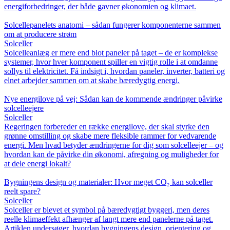
energiforbedringer, der både gavner økonomien og klimaet.
Solcellepanelets anatomi – sådan fungerer komponenterne sammen
om at producere strøm
Solceller
Solcelleanlæg er mere end blot paneler på taget – de er komplekse
systemer, hvor hver komponent spiller en vigtig rolle i at omdanne
sollys til elektricitet. Få indsigt i, hvordan paneler, inverter, batteri og
elnet arbejder sammen om at skabe bæredygtig energi.
Nye energilove på vej: Sådan kan de kommende ændringer påvirke
solcelleejere
Solceller
Regeringen forbereder en række energilove, der skal styrke den
grønne omstilling og skabe mere fleksible rammer for vedvarende
energi. Men hvad betyder ændringerne for dig som solcelleejer – og
hvordan kan de påvirke din økonomi, afregning og muligheder for
at dele energi lokalt?
Bygningens design og materialer: Hvor meget CO₂ kan solceller
reelt spare?
Solceller
Solceller er blevet et symbol på bæredygtigt byggeri, men deres
reelle klimaeffekt afhænger af langt mere end panelerne på taget.
Artiklen undersøger, hvordan bygningens design, orientering og