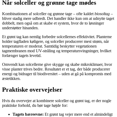
Når solceller og grønne tage mødes
Kombinationen af solceller og grønne tage – ofte kaldet
biosoltag
–
bliver stadig mere udbredt. Det handler ikke kun om at udnytte taget
dobbelt, men også om at skabe et system, hvor de to løsninger
understøtter hinanden.
Et grønt tag kan nemlig forbedre solcellernes effektivitet. Planterne
holder tagfladen køligere, og solceller producerer mest strøm, når
temperaturen er moderat. Samtidig beskytter vegetationen
tagmembranen mod UV-stråling og temperatursvingninger, hvilket
forlænger tagets levetid.
Omvendt kan solcellerne give skygge og skabe mikroklimaer, hvor
visse planter trives bedre. Resultatet er et tag, der både producerer
energi og bidrager til biodiversitet – uden at gå på kompromis med
æstetikken.
Praktiske overvejelser
Hvis du overvejer at kombinere solceller og grønt tag, er der nogle
praktiske forhold, du bør tage højde for:
Tagets bæreevne:
Et grønt tag vejer mere end et almindeligt