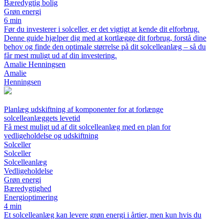
Bæredygtig bolig
Grøn energi
6 min
Før du investerer i solceller, er det vigtigt at kende dit elforbrug.
Denne guide hjælper dig med at kortlægge dit forbrug, forstå dine
behov og finde den optimale størrelse på dit solcelleanlæg – så du
får mest muligt ud af din investering.
Amalie Henningsen
Amalie
Henningsen
Planlæg udskiftning af komponenter for at forlænge
solcelleanlæggets levetid
Få mest muligt ud af dit solcelleanlæg med en plan for
vedligeholdelse og udskiftning
Solceller
Solceller
Solcelleanlæg
Vedligeholdelse
Grøn energi
Bæredygtighed
Energioptimering
4 min
Et solcelleanlæg kan levere grøn energi i årtier, men kun hvis du