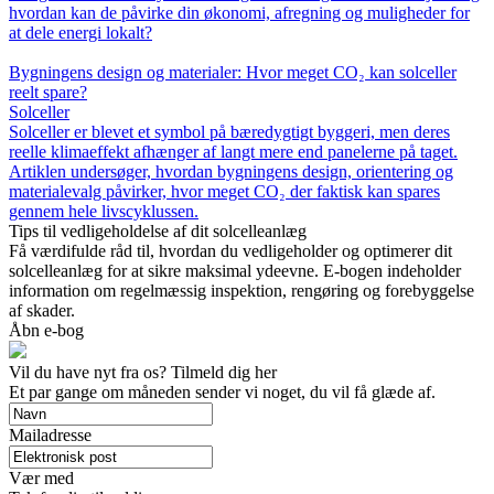
hvordan kan de påvirke din økonomi, afregning og muligheder for
at dele energi lokalt?
Bygningens design og materialer: Hvor meget CO₂ kan solceller
reelt spare?
Solceller
Solceller er blevet et symbol på bæredygtigt byggeri, men deres
reelle klimaeffekt afhænger af langt mere end panelerne på taget.
Artiklen undersøger, hvordan bygningens design, orientering og
materialevalg påvirker, hvor meget CO₂ der faktisk kan spares
gennem hele livscyklussen.
Tips til vedligeholdelse af dit solcelleanlæg
Få værdifulde råd til, hvordan du vedligeholder og optimerer dit
solcelleanlæg for at sikre maksimal ydeevne. E-bogen indeholder
information om regelmæssig inspektion, rengøring og forebyggelse
af skader.
Åbn e-bog
Vil du have nyt fra os? Tilmeld dig her
Et par gange om måneden sender vi noget, du vil få glæde af.
Mailadresse
Vær med