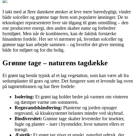
I takt med at flere danskere ønsker at leve mere bæredygtigt, vinder
både solceller og grønne tage frem som populære løsninger. De to
teknologier repræsenterer hver sin tilgang til grøn omstilling – den
ene producerer energi, den anden skaber natur og forbedrer
bymiljøet. Men når de kombineres, kan de faktisk forstærke
hinandens fordele. Her ser vi nærmere på, hvordan solceller og
grønne tage kan arbejde sammen – og hvorfor det giver mening
både for miljøet og for din bolig.
Grønne tage – naturens tagdække
Et grønt tag består typisk af et lag vegetation, som kan være alt fra
sedumplanter til græs og urter. Det fungerer som et levende lag oven
på tagmembranen og har flere fordele:
Isolering:
Et grønt tag holder bedre på varmen om vinteren
og dæmper varme om sommeren.
Regnvandshåndtering:
Planterne og jorden opsuger
regnvand, så kloaksystemet belastes mindre ved skybrud.
Biodiversitet:
Grønne tage skaber levesteder for insekter,
fugle og planter – især i byområder, hvor naturen ellers er
trængt.
Æstetik:
Et grønt tag giver et smukt, naturligt udtryk, der