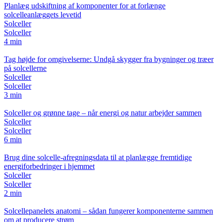
Planlæg udskiftning af komponenter for at forlænge
solcelleanlæggets levetid
Solceller
Solceller
4 min
Tag højde for omgivelserne: Undgå skygger fra bygninger og træer
på solcellerne
Solceller
Solceller
3 min
Solceller og grønne tage – når energi og natur arbejder sammen
Solceller
Solceller
6 min
Brug dine solcelle-afregningsdata til at planlægge fremtidige
energiforbedringer i hjemmet
Solceller
Solceller
2 min
Solcellepanelets anatomi – sådan fungerer komponenterne sammen
om at producere strøm