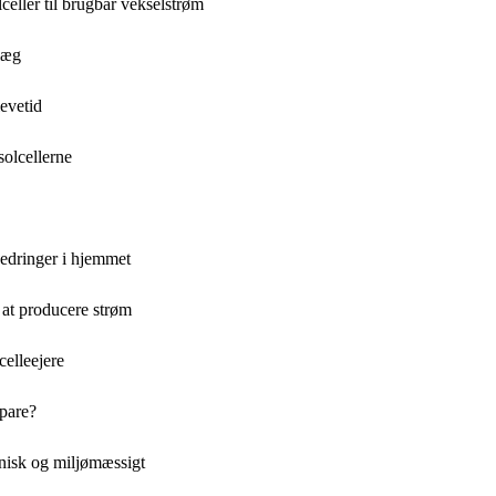
celler til brugbar vekselstrøm
nlæg
evetid
solcellerne
bedringer i hjemmet
at producere strøm
elleejere
spare?
knisk og miljømæssigt