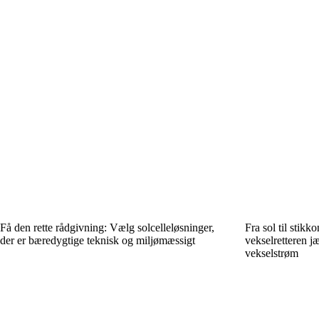
Få den rette rådgivning: Vælg solcelleløsninger,
Fra sol til stik
der er bæredygtige teknisk og miljømæssigt
vekselretteren jæ
vekselstrøm