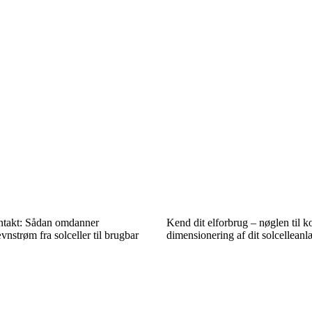
kontakt: Sådan omdanner
Kend dit elforbrug – nøglen til k
vnstrøm fra solceller til brugbar
dimensionering af dit solcellean