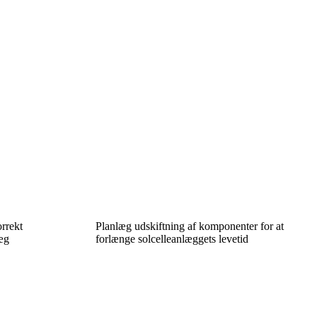
orrekt
Planlæg udskiftning af komponenter for at
læg
forlænge solcelleanlæggets levetid