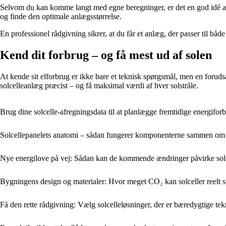
Selvom du kan komme langt med egne beregninger, er det en god idé at f
og finde den optimale anlægsstørrelse.
En professionel rådgivning sikrer, at du får et anlæg, der passer til bå
Kend dit forbrug – og få mest ud af solen
At kende sit elforbrug er ikke bare et teknisk spørgsmål, men en forud
solcelleanlæg præcist – og få maksimal værdi af hver solstråle.
Brug dine solcelle-afregningsdata til at planlægge fremtidige energifor
Solcellepanelets anatomi – sådan fungerer komponenterne sammen om 
Nye energilove på vej: Sådan kan de kommende ændringer påvirke solc
Bygningens design og materialer: Hvor meget CO₂ kan solceller reelt 
Få den rette rådgivning: Vælg solcelleløsninger, der er bæredygtige te