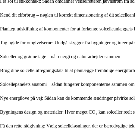
Fra sol til stikkontakt: Sådan omdanner vekselretteren jævnstrøm fra sol
Kend dit elforbrug – nøglen til korrekt dimensionering af dit solcellea
Planlæg udskiftning af komponenter for at forlænge solcelleanlæggets l
Tag højde for omgivelserne: Undgå skygger fra bygninger og træer på 
Solceller og grønne tage – når energi og natur arbejder sammen
Brug dine solcelle-afregningsdata til at planlægge fremtidige energifor
Solcellepanelets anatomi – sådan fungerer komponenterne sammen om 
Nye energilove på vej: Sådan kan de kommende ændringer påvirke solc
Bygningens design og materialer: Hvor meget CO₂ kan solceller reelt 
Få den rette rådgivning: Vælg solcelleløsninger, der er bæredygtige te