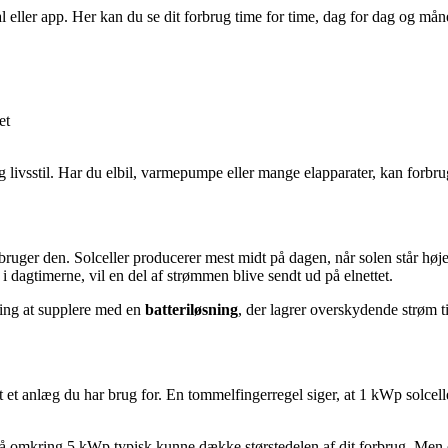
al eller app. Her kan du se dit forbrug time for time, dag for dag og må
et
livsstil. Har du elbil, varmepumpe eller mange elapparater, kan forbru
ruger den. Solceller producerer mest midt på dagen, når solen står høj
i dagtimerne, vil en del af strømmen blive sendt ud på elnettet.
ning at supplere med en
batteriløsning
, der lagrer overskydende strøm t
rt et anlæg du har brug for. En tommelfingerregel siger, at 1 kWp solc
omkring 5 kWp typisk kunne dække størstedelen af dit forbrug. Men det 