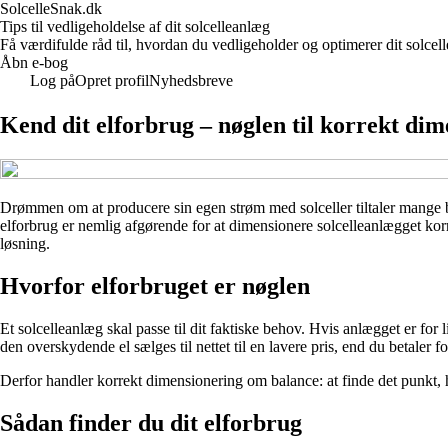
SolcelleSnak.dk
Tips til vedligeholdelse af dit solcelleanlæg
Få værdifulde råd til, hvordan du vedligeholder og optimerer dit solc
Åbn e-bog
Log på
Opret profil
Nyhedsbreve
Kend dit elforbrug – nøglen til korrekt dim
Drømmen om at producere sin egen strøm med solceller tiltaler mange bol
elforbrug er nemlig afgørende for at dimensionere solcelleanlægget korre
løsning.
Hvorfor elforbruget er nøglen
Et solcelleanlæg skal passe til dit faktiske behov. Hvis anlægget er for 
den overskydende el sælges til nettet til en lavere pris, end du betaler f
Derfor handler korrekt dimensionering om balance: at finde det punkt,
Sådan finder du dit elforbrug