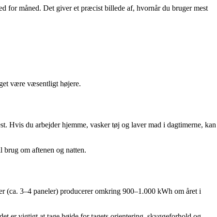
ned for måned. Det giver et præcist billede af, hvornår du bruger mest
get være væsentligt højere.
est. Hvis du arbejder hjemme, vasker tøj og laver mad i dagtimerne, kan
il brug om aftenen og natten.
eller (ca. 3–4 paneler) producerer omkring 900–1.000 kWh om året i
er vigtigt at tage højde for tagets orientering, skyggeforhold og