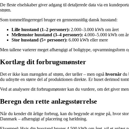
De fleste elselskaber giver adgang til detaljerede data via en kundeport
strøm.
Som tommelfingerregel bruger en gennemsnitlig dansk husstand:
Lille husstand (1–2 personer):
2.000–3.000 kWh om året
Mellemstor husstand (3–4 personer):
4.000–5.000 kWh om år
Stor husstand (5+ personer):
6.000 kWh eller mere
Men tallene varierer meget afhængigt af boligtype, opvarmningsform og 
Kortlæg dit forbrugsmønster
Det er ikke kun mængden af strøm, der tæller – men også
hvornår
du b
du udnytte en større del af produktionen direkte. Er huset derimod tomt 
Ved at analysere dit forbrugsmønster kan du vurdere, om det giver me
Beregn den rette anlægsstørrelse
Når du kender dit årlige forbrug, kan du begynde at regne på, hvor sto
Danmark – afhængigt af placering og hældning.
Eksempel: Hvis din husstand bruger 4.500 kWh om året, vil et anlæg på 