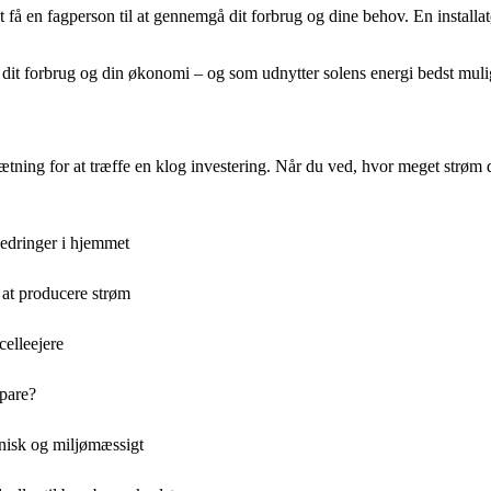
å en fagperson til at gennemgå dit forbrug og dine behov. En installat
de dit forbrug og din økonomi – og som udnytter solens energi bedst muli
sætning for at træffe en klog investering. Når du ved, hvor meget strøm
bedringer i hjemmet
at producere strøm
elleejere
spare?
knisk og miljømæssigt