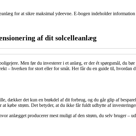
elleanlæg for at sikre maksimal ydeevne. E-bogen indeholder informatio
ensionering af dit solcelleanlæg
igejere. Men før du investerer i et anlæg, er der ét spørgsmål, du bør 
kt – hverken for stort eller for småt. Her får du en guide til, hvordan 
lille, dækker det kun en brøkdel af dit forbrug, og du går glip af bespar
or at købe strøm. Det betyder, at du ikke får fuldt udbytte af investeringe
 hvor anlægget producerer mest muligt af den strøm, du selv bruger – u