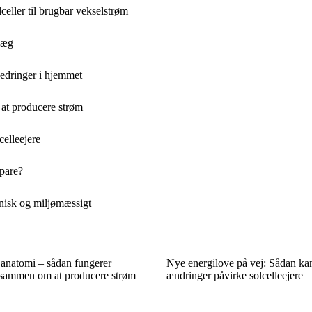
celler til brugbar vekselstrøm
nlæg
bedringer i hjemmet
at producere strøm
elleejere
spare?
knisk og miljømæssigt
 anatomi – sådan fungerer
Nye energilove på vej: Sådan k
sammen om at producere strøm
ændringer påvirke solcelleejere