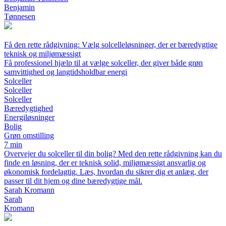
Benjamin
Tønnesen
Få den rette rådgivning: Vælg solcelleløsninger, der er bæredygtige
teknisk og miljømæssigt
Få professionel hjælp til at vælge solceller, der giver både grøn
samvittighed og langtidsholdbar energi
Solceller
Solceller
Solceller
Bæredygtighed
Energiløsninger
Bolig
Grøn omstilling
7 min
Overvejer du solceller til din bolig? Med den rette rådgivning kan du
finde en løsning, der er teknisk solid, miljømæssigt ansvarlig og
økonomisk fordelagtig. Læs, hvordan du sikrer dig et anlæg, der
passer til dit hjem og dine bæredygtige mål.
Sarah Kromann
Sarah
Kromann