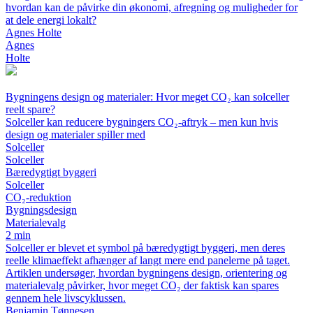
hvordan kan de påvirke din økonomi, afregning og muligheder for
at dele energi lokalt?
Agnes Holte
Agnes
Holte
Bygningens design og materialer: Hvor meget CO₂ kan solceller
reelt spare?
Solceller kan reducere bygningers CO₂-aftryk – men kun hvis
design og materialer spiller med
Solceller
Solceller
Bæredygtigt byggeri
Solceller
CO₂-reduktion
Bygningsdesign
Materialevalg
2 min
Solceller er blevet et symbol på bæredygtigt byggeri, men deres
reelle klimaeffekt afhænger af langt mere end panelerne på taget.
Artiklen undersøger, hvordan bygningens design, orientering og
materialevalg påvirker, hvor meget CO₂ der faktisk kan spares
gennem hele livscyklussen.
Benjamin Tønnesen