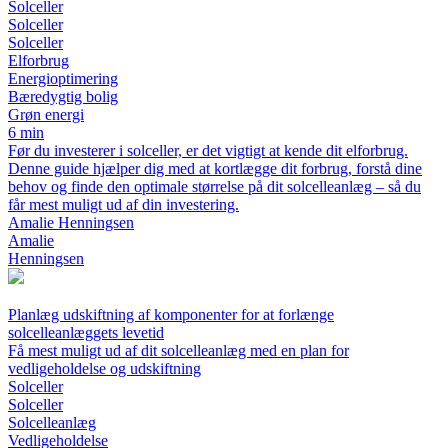
Solceller
Solceller
Solceller
Elforbrug
Energioptimering
Bæredygtig bolig
Grøn energi
6 min
Før du investerer i solceller, er det vigtigt at kende dit elforbrug.
Denne guide hjælper dig med at kortlægge dit forbrug, forstå dine
behov og finde den optimale størrelse på dit solcelleanlæg – så du
får mest muligt ud af din investering.
Amalie Henningsen
Amalie
Henningsen
Planlæg udskiftning af komponenter for at forlænge
solcelleanlæggets levetid
Få mest muligt ud af dit solcelleanlæg med en plan for
vedligeholdelse og udskiftning
Solceller
Solceller
Solcelleanlæg
Vedligeholdelse