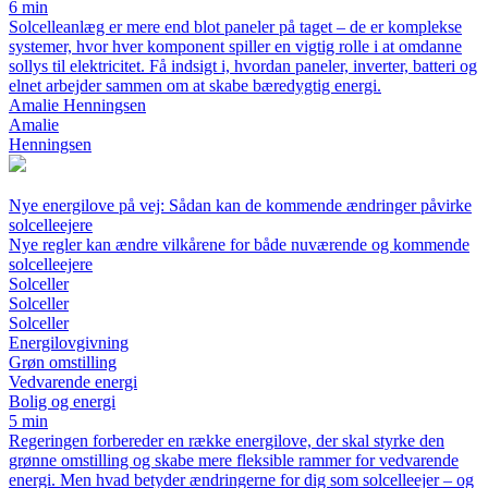
6 min
Solcelleanlæg er mere end blot paneler på taget – de er komplekse
systemer, hvor hver komponent spiller en vigtig rolle i at omdanne
sollys til elektricitet. Få indsigt i, hvordan paneler, inverter, batteri og
elnet arbejder sammen om at skabe bæredygtig energi.
Amalie Henningsen
Amalie
Henningsen
Nye energilove på vej: Sådan kan de kommende ændringer påvirke
solcelleejere
Nye regler kan ændre vilkårene for både nuværende og kommende
solcelleejere
Solceller
Solceller
Solceller
Energilovgivning
Grøn omstilling
Vedvarende energi
Bolig og energi
5 min
Regeringen forbereder en række energilove, der skal styrke den
grønne omstilling og skabe mere fleksible rammer for vedvarende
energi. Men hvad betyder ændringerne for dig som solcelleejer – og